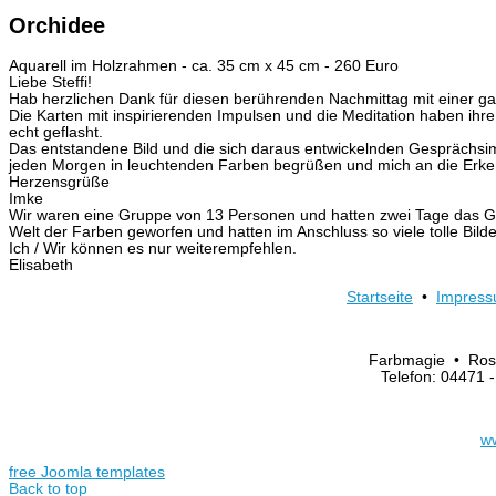
Orchidee
Aquarell im Holzrahmen - ca. 35 cm x 45 cm - 260 Euro
Liebe Steffi!
Hab herzlichen Dank für diesen berührenden Nachmittag mit einer g
Die Karten mit inspirierenden Impulsen und die Meditation haben ihre
echt geflasht.
Das entstandene Bild und die sich daraus entwickelnden Gesprächsi
jeden Morgen in leuchtenden Farben begrüßen und mich an die Erkenn
Herzensgrüße
Imke
Wir waren eine Gruppe von 13 Personen und hatten zwei Tage das Glück
Welt der Farben geworfen und hatten im Anschluss so viele tolle Bild
Ich / Wir können es nur weiterempfehlen.
Elisabeth
Startseite
•
Impres
Farbmagie • Ros
Telefon: 04471
w
free Joomla templates
Back to top